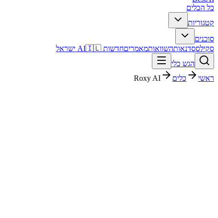
כל הכלים
קטגוריות
סוכנים
סקילס
סדנאות
השוואות
מאמרים
חדשות AI
🇮🇱 ישראל
הגש כלי
ראשי
כלים
Roxy AI
Roxy AI
פרודוקטיביות
בתשלום
פסק דין מהיר
Roxy AI הוא כלי פרודוקטיביות. מתאים לבדיקה אם אתם צריכים פתרון
מהיר וברור, ורוצים להבין לפני ההרשמה איך הוא משתלב בעבודה
בעברית.