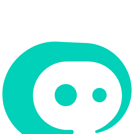
תמחור
בתשלום
תמיכה ב-RTL
לא
קטגוריה
פרודוקטיביות