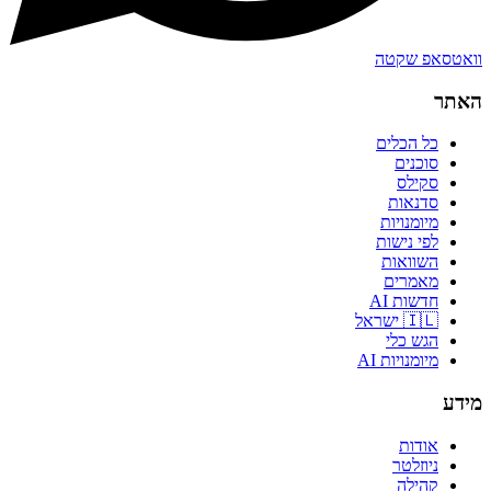
וואטסאפ שקטה
האתר
כל הכלים
סוכנים
סקילס
סדנאות
מיומנויות
לפי נישות
השוואות
מאמרים
חדשות AI
🇮🇱 ישראל
הגש כלי
מיומנויות AI
מידע
אודות
ניוזלטר
קהילה