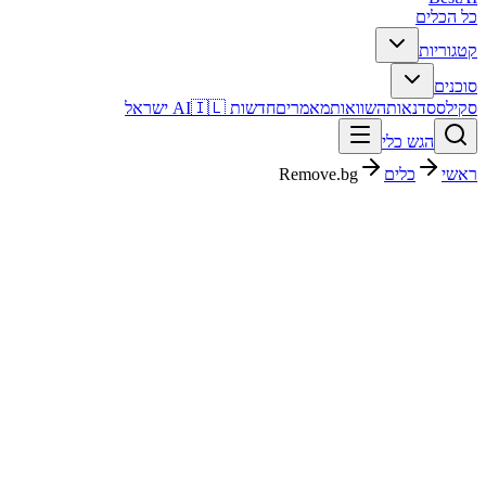
כל הכלים
קטגוריות
סוכנים
סקילס
סדנאות
השוואות
מאמרים
חדשות AI
🇮🇱 ישראל
הגש כלי
ראשי
כלים
Remove.bg
Remove.bg