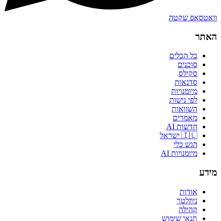
וואטסאפ שקטה
האתר
כל הכלים
סוכנים
סקילס
סדנאות
מיומנויות
לפי נישות
השוואות
מאמרים
חדשות AI
🇮🇱 ישראל
הגש כלי
מיומנויות AI
מידע
אודות
ניוזלטר
קהילה
תנאי שימוש