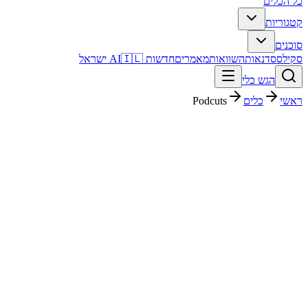
כל הכלים
קטגוריות
סוכנים
סקילס
סדנאות
השוואות
מאמרים
חדשות AI
🇮🇱 ישראל
הגש כלי
ראשי
כלים
Podcuts
Podcuts
עריכת וידאו
בתשלום