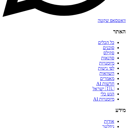
וואטסאפ שקטה
האתר
כל הכלים
סוכנים
סקילס
סדנאות
מיומנויות
לפי נישות
השוואות
מאמרים
חדשות AI
🇮🇱 ישראל
הגש כלי
מיומנויות AI
מידע
אודות
ניוזלטר