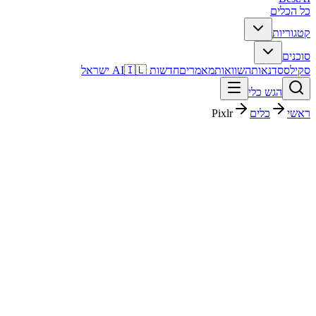
כל הכלים
קטגוריות
סוכנים
סקילס
סדנאות
השוואות
מאמרים
חדשות AI
🇮🇱 ישראל
הגש כלי
ראשי
כלים
Pixlr
Pixlr