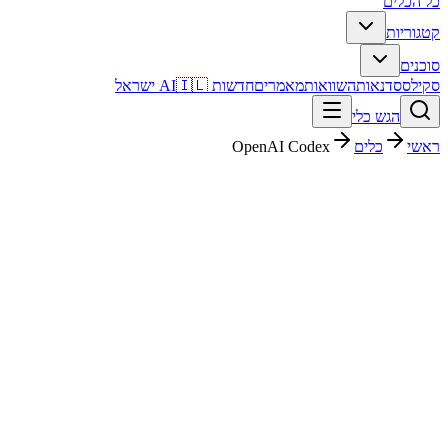
כל הכלים
קטגוריות
סוכנים
סקילס
סדנאות
השוואות
מאמרים
חדשות AI
🇮🇱 ישראל
הגש כלי
ראשי
כלים
OpenAI Codex
OpenAI Codex
סוכנים
חינמי + פרימיום
Free
החל מ-