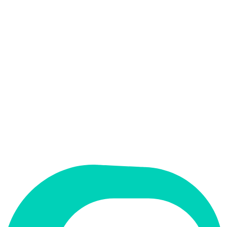
אין
קלט בעברית
אין
פלט בעברית
אין
ממשק בעברית
תמחור
בתשלום
מחיר התחלתי
Pay-per-use
תמיכה ב-RTL
לא
קטגוריה
קוד ופיתוח