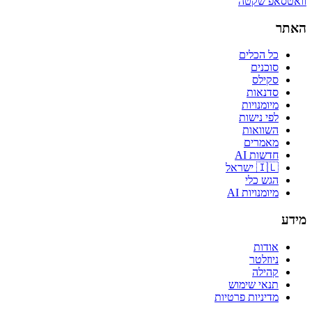
וואטסאפ שקטה
האתר
כל הכלים
סוכנים
סקילס
סדנאות
מיומנויות
לפי נישות
השוואות
מאמרים
חדשות AI
🇮🇱 ישראל
הגש כלי
מיומנויות AI
מידע
אודות
ניוזלטר
קהילה
תנאי שימוש
מדיניות פרטיות