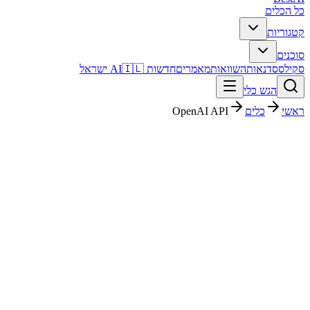
כל הכלים
קטגוריות
סוכנים
סקילס
סדנאות
השוואות
מאמרים
חדשות AI
🇮🇱 ישראל
הגש כלי
ראשי
כלים
OpenAI API
OpenAI API
קוד ופיתוח
בתשלום
Pay-per-use
החל מ-