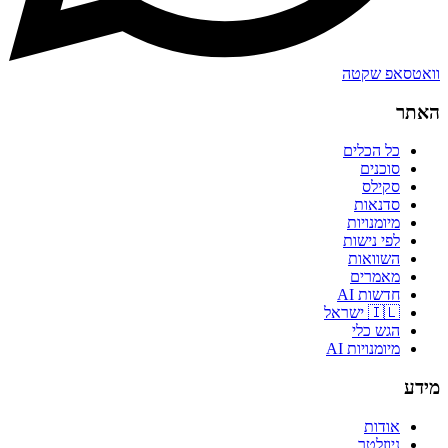
וואטסאפ שקטה
האתר
כל הכלים
סוכנים
סקילס
סדנאות
מיומנויות
לפי נישות
השוואות
מאמרים
חדשות AI
🇮🇱 ישראל
הגש כלי
מיומנויות AI
מידע
אודות
ניוזלטר