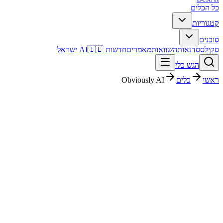
כל הכלים
קטגוריות
סוכנים
סקילס
סדנאות
השוואות
מאמרים
חדשות AI
🇮🇱 ישראל
הגש כלי
ראשי
כלים
Obviously AI
Obviously AI
נתונים וניתוח
בתשלום
החל מ-
$50