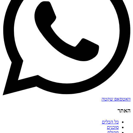
וואטסאפ שקטה
האתר
כל הכלים
סוכנים
סקילס