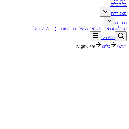
כל הכלים
קטגוריות
סוכנים
סקילס
סדנאות
השוואות
מאמרים
חדשות AI
🇮🇱 ישראל
הגש כלי
ראשי
כלים
NightCafe
NightCafe
יצירת תמונות
חינמי + פרימיום
פסק דין מהיר
NightCafe הוא כלי יצירת תמונות עם דירוג מערכת 4.2/5. מתאים