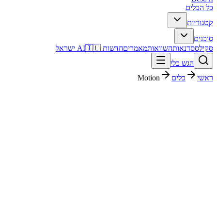
כל הכלים
קטגוריות
סוכנים
סקילס
סדנאות
השוואות
מאמרים
חדשות AI
🇮🇱 ישראל
הגש כלי
ראשי
כלים
Motion
Motion
פרודוקטיביות
בתשלום
$19/mo
החל מ-
פסק דין מהיר
Motion הוא כלי פרודוקטיביות עם דירוג מערכת 4.4/5. מתאים לבדיקה
אם אתם צריכים פתרון מהיר וברור, ורוצים להבין לפני ההרשמה איך הוא