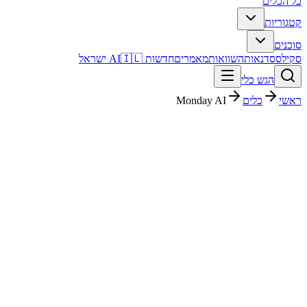
כל הכלים
קטגוריות
סוכנים
סקילס
סדנאות
השוואות
מאמרים
חדשות AI
🇮🇱 ישראל
הגש כלי
ראשי
כלים
Monday AI
Monday AI
פרודוקטיביות
בתשלום
פסק דין מהיר
Monday AI הוא כלי פרודוקטיביות עם דירוג מערכת 4.5/5. מתאים לבדיקה אם אתם צריכים פתרון מהיר וברור, ורוצים להבין לפני ההרשמה איך הוא משתלב בעבודה בעברית.
מתאים במיוחד ל