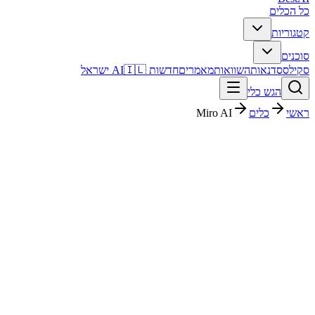
כל הכלים
קטגוריות
סוכנים
סקילס
סדנאות
השוואות
מאמרים
חדשות AI
🇮🇱 ישראל
הגש כלי
ראשי
כלים
Miro AI
Miro AI
פרודוקטיביות
חינמי + פרימיום
Free
החל מ-
פסק דין מהיר
Miro AI הוא כלי פרודוקטיביות עם דירוג מערכת 4.3/5. מתאים לבדיקה