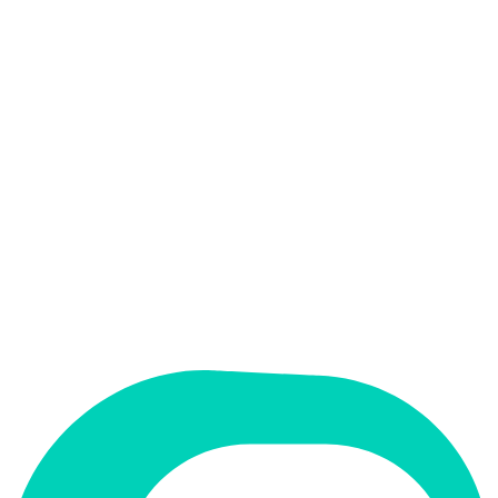
אין
קלט בעברית
אין
פלט בעברית
אין
ממשק בעברית
תמחור
חינמי + פרימיום
מחיר התחלתי
Free
תמיכה ב-RTL
לא
קטגוריה
פרודוקטיביות