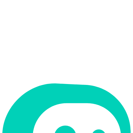
אין
קלט בעברית
אין
פלט בעברית
אין
ממשק בעברית
תמחור
חינמי + פרימיום
מחיר התחלתי
$0.25
תמיכה ב-RTL
לא
קטגוריה
קוד ופיתוח