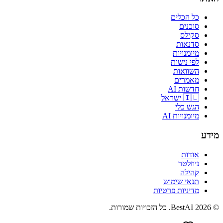
כל הכלים
סוכנים
סקילס
סדנאות
מיומנויות
לפי נישות
השוואות
מאמרים
חדשות AI
🇮🇱 ישראל
הגש כלי
מיומנויות AI
מידע
אודות
ניוזלטר
קהילה
תנאי שימוש
מדיניות פרטיות
©
2026
BestAI
. כל הזכויות שמורות.