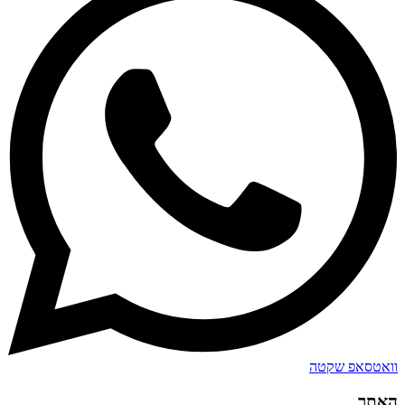
וואטסאפ שקטה
האתר