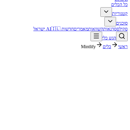
כל הכלים
קטגוריות
סוכנים
סקילס
סדנאות
השוואות
מאמרים
חדשות AI
🇮🇱 ישראל
הגש כלי
ראשי
כלים
Mintlify
Mintlify
קוד ופיתוח
חינמי + פרימיום
החל מ-
$0.25
פסק דין מהיר
Mintlify הוא כלי קוד ופיתוח עם דירוג מערכת 4.3/5. מתאים לבדיקה