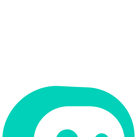
אין
קלט בעברית
אין
פלט בעברית
אין
ממשק בעברית
תמחור
חינמי + פרימיום
מחיר התחלתי
Free
תמיכה ב-RTL
לא
קטגוריה
חינוך ולמידה