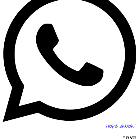
וואטסאפ שקטה
האתר