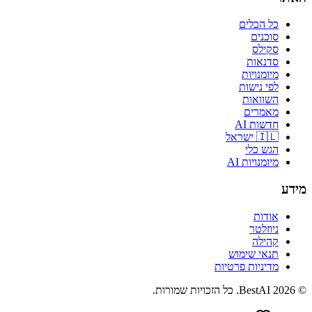
כל הכלים
סוכנים
סקילס
סדנאות
מיומנויות
לפי נישות
השוואות
מאמרים
חדשות AI
🇮🇱 ישראל
הגש כלי
מיומנויות AI
מידע
אודות
ניוזלטר
קהילה
תנאי שימוש
מדיניות פרטיות
©
2026
BestAI
. כל הזכויות שמורות.