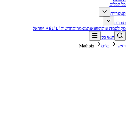
כל הכלים
קטגוריות
סוכנים
סקילס
סדנאות
השוואות
מאמרים
חדשות AI
🇮🇱 ישראל
הגש כלי
ראשי
כלים
Mathpix
Mathpix
חינוך ולמידה
חינמי + פרימיום
Free
החל מ-
פסק דין מהיר
Mathpix הוא כלי חינוך ולמידה עם דירוג מערכת 4.3/5. מתאים לבדיקה