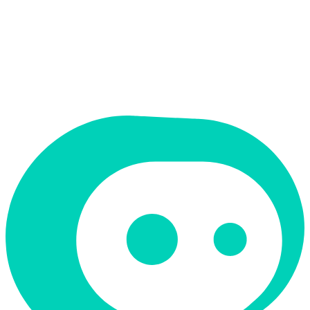
תמחור
חינמי + פרימיום
תמיכה ב-RTL
לא
קטגוריה
פרודוקטיביות