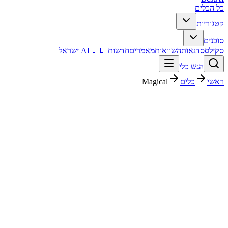
כל הכלים
קטגוריות
סוכנים
סקילס
סדנאות
השוואות
מאמרים
חדשות AI
🇮🇱 ישראל
הגש כלי
ראשי
כלים
Magical