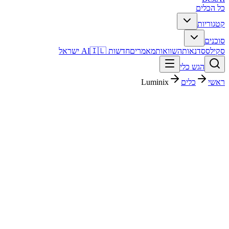
כל הכלים
קטגוריות
סוכנים
סקילס
סדנאות
השוואות
מאמרים
חדשות AI
🇮🇱 ישראל
הגש כלי
ראשי
כלים
Luminix
Luminix
נתונים וניתוח
בתשלום
פסק דין מהיר
Luminix הוא כלי נתונים וניתוח. מתאים לבדיקה אם אתם צריכים פתרון
מהיר וברור, ורוצים להבין לפני ההרשמה איך הוא משתלב בעבודה
בעברית.