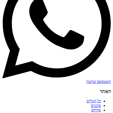
וואטסאפ שקטה
האתר
כל הכלים
סוכנים
סקילס