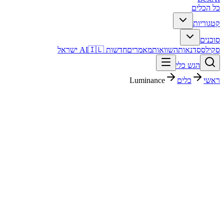
כל הכלים
קטגוריות
סוכנים
סקילס
סדנאות
השוואות
מאמרים
חדשות AI
🇮🇱 ישראל
הגש כלי
ראשי
כלים
Luminance
Luminance
עריכת דין
ארגוני