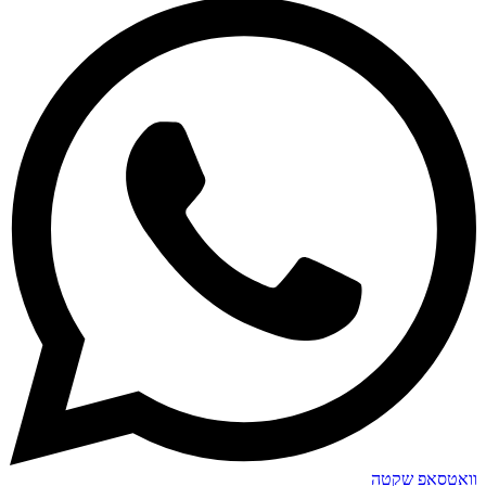
וואטסאפ שקטה