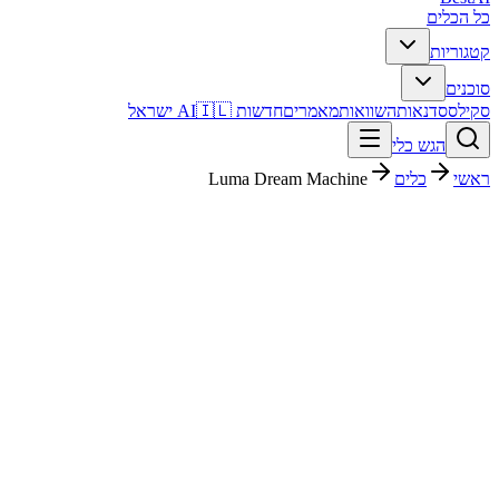
כל הכלים
קטגוריות
סוכנים
סקילס
סדנאות
השוואות
מאמרים
חדשות AI
🇮🇱 ישראל
הגש כלי
ראשי
כלים
Luma Dream Machine
Luma Dream Machine
עריכת וידאו
חינמי + פרימיום
$90 /mo
החל מ-
פסק דין מהיר
Luma Dream Machine הוא כלי עריכת וידאו עם דירוג מערכת 4.3/5.