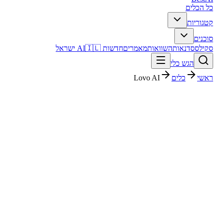
כל הכלים
קטגוריות
סוכנים
סקילס
סדנאות
השוואות
מאמרים
חדשות AI
🇮🇱 ישראל
הגש כלי
ראשי
כלים
Lovo AI
Lovo AI
אודיו ומוזיקה
חינמי
פסק דין מהיר
Lovo AI הוא כלי אודיו ומוזיקה עם דירוג מערכת 4.2/5. מתאים לבדיקה
אם אתם צריכים פתרון מהיר וברור, ורוצים להבין לפני ההרשמה איך הוא
משתלב בעבודה בעברית.