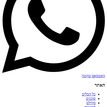
וואטסאפ שקטה
האתר
כל הכלים
סוכנים
סקילס