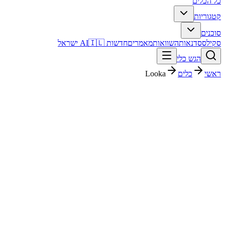
כל הכלים
קטגוריות
סוכנים
סקילס
סדנאות
השוואות
מאמרים
חדשות AI
🇮🇱 ישראל
הגש כלי
ראשי
כלים
Looka
Looka
עיצוב גרפי
בתשלום
פסק דין מהיר
Looka הוא כלי עיצוב גרפי עם דירוג מערכת 4.5/5. מתאים לבדיקה אם אתם צריכים פתרון מהיר וברור, ורוצים להבין לפני ההרשמה איך הוא משתלב בעבודה בעברית.