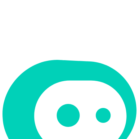
תמחור
חינמי
תמיכה ב-RTL
לא
קטגוריה
קוד ופיתוח