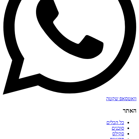
וואטסאפ שקטה
האתר
כל הכלים
סוכנים
סקילס