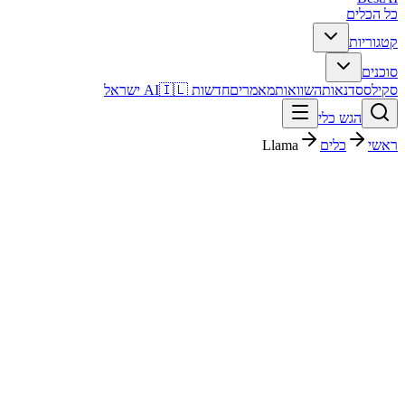
כל הכלים
קטגוריות
סוכנים
סקילס
סדנאות
השוואות
מאמרים
חדשות AI
🇮🇱 ישראל
הגש כלי
ראשי
כלים
Llama
Llama
קוד ופיתוח
חינמי
פסק דין מהיר
Llama הוא כלי קוד ופיתוח עם דירוג מערכת 4.4/5. מתאים לבדיקה אם
אתם צריכים פתרון מהיר וברור, ורוצים להבין לפני ההרשמה איך הוא