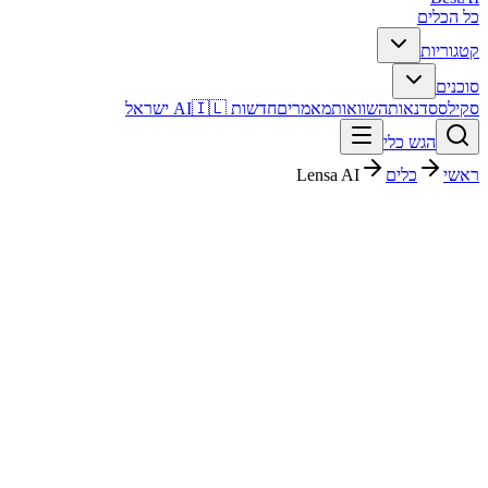
כל הכלים
קטגוריות
סוכנים
סקילס
סדנאות
השוואות
מאמרים
חדשות AI
🇮🇱 ישראל
הגש כלי
ראשי
כלים
Lensa AI
Lensa AI
יצירת תמונות
חינמי + פרימיום