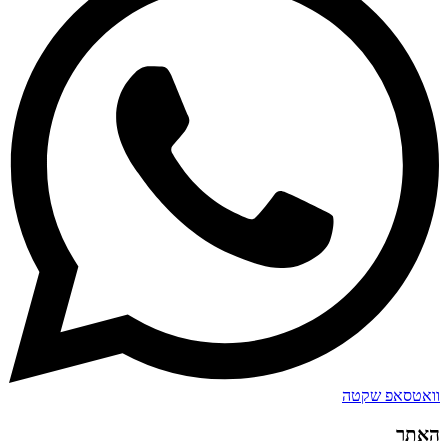
וואטסאפ שקטה
האתר