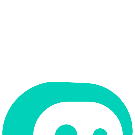
אין
קלט בעברית
אין
פלט בעברית
אין
ממשק בעברית
תמחור
חינמי + פרימיום
תמיכה ב-RTL
לא
קטגוריה
יצירת תמונות