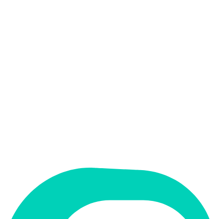
אין
קלט בעברית
אין
פלט בעברית
אין
ממשק בעברית
תמחור
חינמי + פרימיום
מחיר התחלתי
$0
תמיכה ב-RTL
לא
קטגוריה
קוד ופיתוח