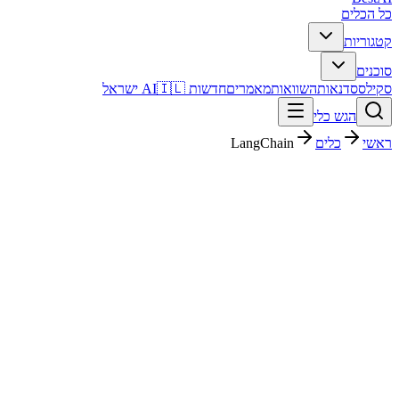
כל הכלים
קטגוריות
סוכנים
סקילס
סדנאות
השוואות
מאמרים
חדשות AI
🇮🇱 ישראל
הגש כלי
ראשי
כלים
LangChain
LangChain
קוד ופיתוח
חינמי + פרימיום
החל מ-
$0