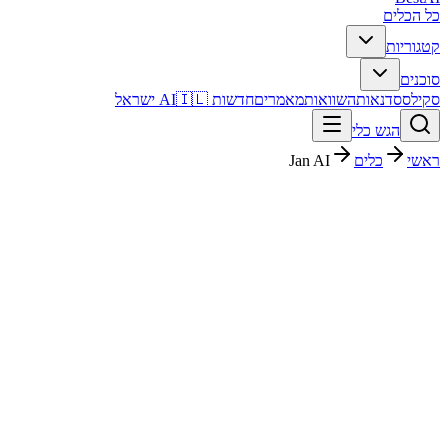
כל הכלים
קטגוריות
סוכנים
סקילס
סדנאות
השוואות
מאמרים
חדשות AI
🇮🇱 ישראל
הגש כלי
ראשי
כלים
Jan AI
Jan AI
צ'אטבוטים
חינמי
פסק דין מהיר
Jan AI הוא כלי צ'אטבוטים עם דירוג מערכת 4.2/5. מתאים לבדיקה אם