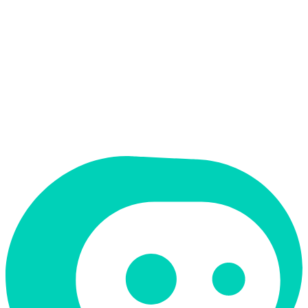
אין
פלט בעברית
אין
ממשק בעברית
תמחור
חינמי
תמיכה ב-RTL
לא
קטגוריה
צ'אטבוטים