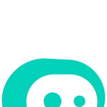
אין
ממשק בעברית
תמחור
חינמי + פרימיום
מחיר התחלתי
$ 18.99
תמיכה ב-RTL
לא
קטגוריה
עיצוב גרפי