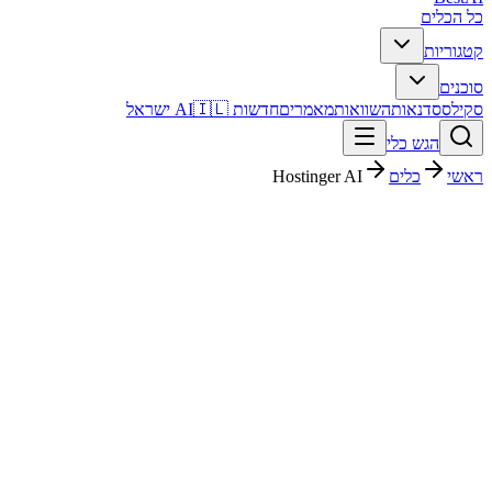
כל הכלים
קטגוריות
סוכנים
סקילס
סדנאות
השוואות
מאמרים
חדשות AI
🇮🇱 ישראל
הגש כלי
ראשי
כלים
Hostinger AI
Hostinger AI
עיצוב גרפי
חינמי + פרימיום
החל מ-
$ 18.99
פסק דין מהיר
Hostinger AI הוא כלי עיצוב גרפי עם דירוג מערכת 4.1/5. מתאים