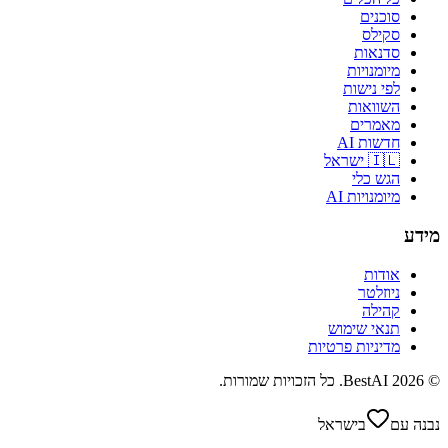
סוכנים
סקילס
סדנאות
מיומנויות
לפי נישות
השוואות
מאמרים
חדשות AI
🇮🇱 ישראל
הגש כלי
מיומנויות AI
מידע
אודות
ניוזלטר
קהילה
תנאי שימוש
מדיניות פרטיות
©
2026
BestAI
. כל הזכויות שמורות.
נבנה עם
בישראל