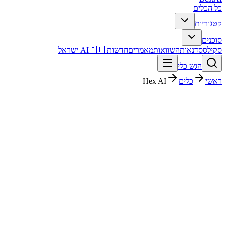
כל הכלים
קטגוריות
סוכנים
סקילס
סדנאות
השוואות
מאמרים
חדשות AI
🇮🇱 ישראל
הגש כלי
ראשי
כלים
Hex AI
Hex AI
נתונים וניתוח
חינמי + פרימיום
החל מ-
$100
פסק דין מהיר
Hex AI הוא כלי נתונים וניתוח עם דירוג מערכת 4.3/5. מתאים לבדיקה
אם אתם צריכים פתרון מהיר וברור, ורוצים להבין לפני ההרשמה איך הוא
משתלב בעבודה בעברית.