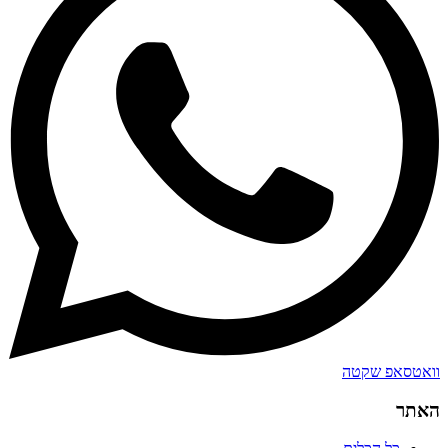
וואטסאפ שקטה
האתר