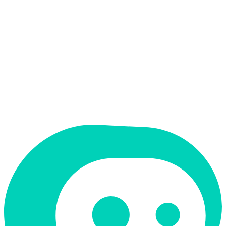
אין
ממשק בעברית
תמחור
חינמי + פרימיום
מחיר התחלתי
$100
תמיכה ב-RTL
לא
קטגוריה
נתונים וניתוח