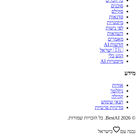
כל הכלים
סוכנים
סקילס
סדנאות
מיומנויות
לפי נישות
השוואות
מאמרים
חדשות AI
🇮🇱 ישראל
הגש כלי
מיומנויות AI
מידע
אודות
ניוזלטר
קהילה
תנאי שימוש
מדיניות פרטיות
©
2026
BestAI
. כל הזכויות שמורות.
נבנה עם
בישראל