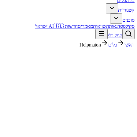
כל הכלים
קטגוריות
סוכנים
סקילס
סדנאות
השוואות
מאמרים
חדשות AI
🇮🇱 ישראל
הגש כלי
ראשי
כלים
Helpmaton