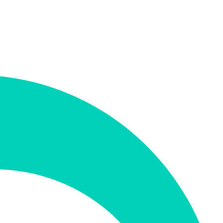
מחיר התחלתי
תמיכה ב-RTL
לא
קטגוריה
צ'אטבוטים