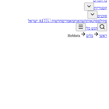
כל הכלים
קטגוריות
סוכנים
סקילס
סדנאות
השוואות
מאמרים
חדשות AI
🇮🇱 ישראל
הגש כלי
ראשי
כלים
Hebbrix
Hebbrix
קוד ופיתוח
חינמי + פרימיום
פסק דין מהיר
Hebbrix הוא כלי קוד ופיתוח. מתאים לבדיקה אם אתם צריכים פתרון מהיר וברור, ורוצים להבין לפני ההרשמה איך הוא משתלב בעבודה בעברית.