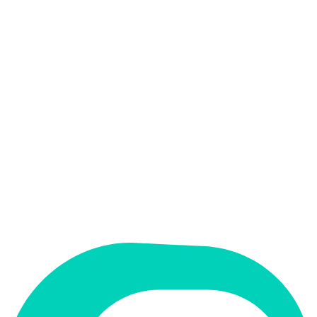
אין
קלט בעברית
אין
פלט בעברית
אין
ממשק בעברית
תמחור
חינמי + פרימיום
מחיר התחלתי
Free
תמיכה ב-RTL
לא
קטגוריה
עסקים ופיננסים