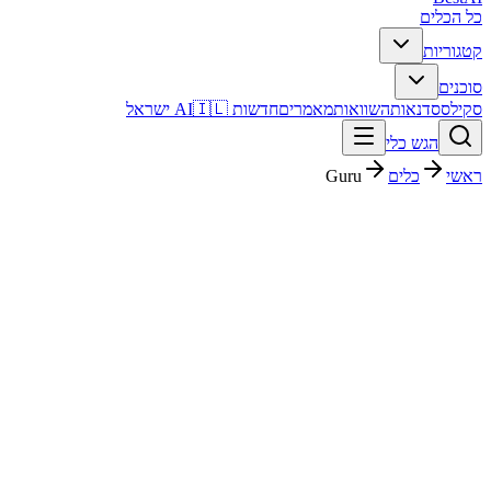
כל הכלים
קטגוריות
סוכנים
סקילס
סדנאות
השוואות
מאמרים
חדשות AI
🇮🇱 ישראל
הגש כלי
ראשי
כלים
Guru
Guru
עסקים ופיננסים
חינמי + פרימיום
Free
החל מ-