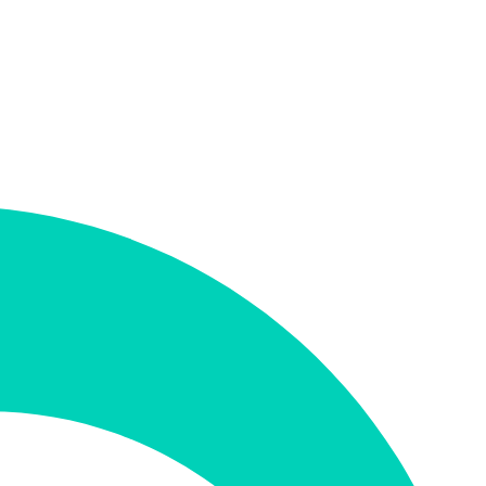
תמחור
חינמי
מחיר התחלתי
תמיכה ב-RTL
לא
קטגוריה
עיצוב גרפי