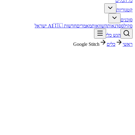
כל הכלים
קטגוריות
סוכנים
סקילס
סדנאות
השוואות
מאמרים
חדשות AI
🇮🇱 ישראל
הגש כלי
ראשי
כלים
Google Stitch