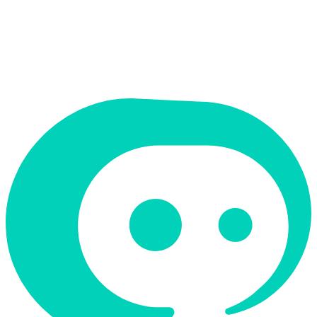
תמחור
חינמי
תמיכה ב-RTL
לא
קטגוריה
צ'אטבוטים