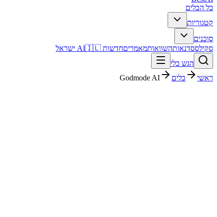
כל הכלים
קטגוריות
סוכנים
סקילס
סדנאות
השוואות
מאמרים
חדשות AI
🇮🇱 ישראל
הגש כלי
ראשי
כלים
Godmode AI
Godmode AI
צ'אטבוטים
חינמי
פסק דין מהיר
Godmode AI הוא כלי צ'אטבוטים עם דירוג מערכת 4/5. מתאים לבדיקה
אם אתם צריכים פתרון מהיר וברור, ורוצים להבין לפני ההרשמה איך הוא
משתלב בעבודה בעברית.