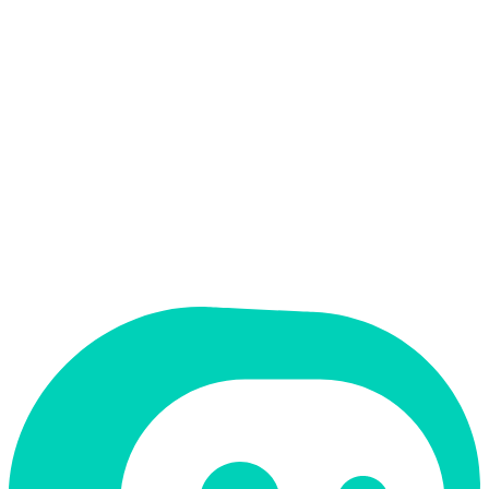
אין
קלט בעברית
אין
פלט בעברית
אין
ממשק בעברית
תמחור
חינמי + פרימיום
מחיר התחלתי
$99
תמיכה ב-RTL
לא
קטגוריה
שירות לקוחות