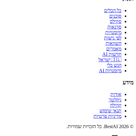
כל הכלים
סוכנים
סקילס
סדנאות
מיומנויות
לפי נישות
השוואות
מאמרים
חדשות AI
🇮🇱 ישראל
הגש כלי
מיומנויות AI
מידע
אודות
ניוזלטר
קהילה
תנאי שימוש
מדיניות פרטיות
©
2026
BestAI
. כל הזכויות שמורות.