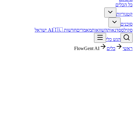
כל הכלים
קטגוריות
סוכנים
סקילס
סדנאות
השוואות
מאמרים
חדשות AI
🇮🇱 ישראל
הגש כלי
ראשי
כלים
FlowGent AI
FlowGent AI
שירות לקוחות
חינמי + פרימיום
החל מ-
$99
פסק דין מהיר
FlowGent AI הוא כלי שירות לקוחות. מתאים לבדיקה אם אתם צריכים