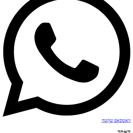
וואטסאפ שקטה
האתר