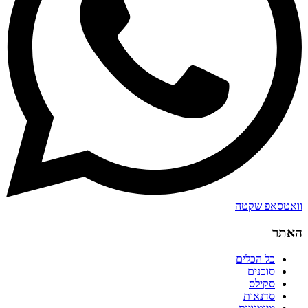
וואטסאפ שקטה
האתר
כל הכלים
סוכנים
סקילס
סדנאות