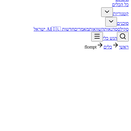
כל הכלים
קטגוריות
סוכנים
סקילס
סדנאות
השוואות
מאמרים
חדשות AI
🇮🇱 ישראל
הגש כלי
ראשי
כלים
flompt
flompt
כתיבה ותוכן
חינמי
פסק דין מהיר
flompt הוא כלי כתיבה ותוכן. מתאים לבדיקה אם אתם צריכים פתרון
מהיר וברור, ורוצים להבין לפני ההרשמה איך הוא משתלב בעבודה
בעברית.