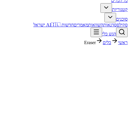
כל הכלים
קטגוריות
סוכנים
סקילס
סדנאות
השוואות
מאמרים
חדשות AI
🇮🇱 ישראל
הגש כלי
ראשי
כלים
Eraser
Eraser
עיצוב גרפי
חינמי + פרימיום
החל מ-
$15