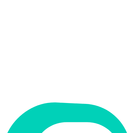
אין
קלט בעברית
אין
פלט בעברית
אין
ממשק בעברית
תמחור
ארגוני
תמיכה ב-RTL
לא
קטגוריה
עריכת דין