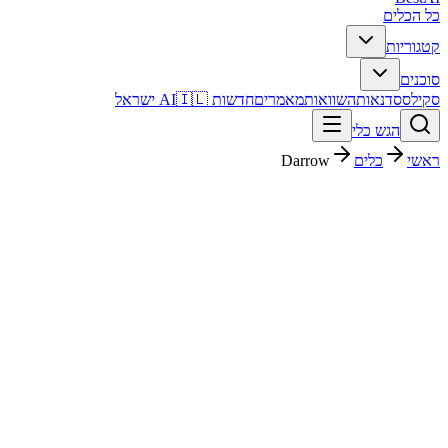
כל הכלים
קטגוריות
סוכנים
סקילס
סדנאות
השוואות
מאמרים
חדשות AI
🇮🇱 ישראל
הגש כלי
ראשי
כלים
Darrow
Darrow
עריכת דין
ארגוני