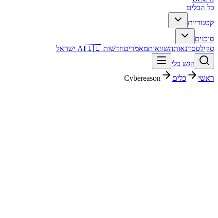
כל הכלים
קטגוריות
סוכנים
סקילס
סדנאות
השוואות
מאמרים
חדשות AI
🇮🇱 ישראל
הגש כלי
ראשי
כלים
Cybereason
Cybereason
עסקים ופיננסים
ארגוני
פסק דין מהיר
Cybereason הוא כלי עסקים ופיננסים עם דירוג מערכת 4.6/5. מתאים
לבדיקה אם אתם צריכים פתרון מהיר וברור, ורוצים להבין לפני ההרשמה
איך הוא משתלב בעבודה בעברית.