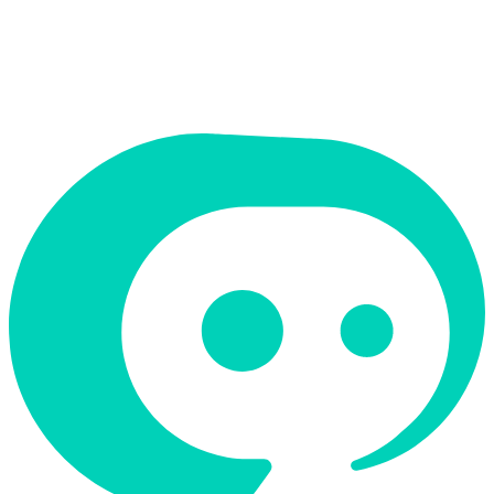
תמחור
חינמי + פרימיום
תמיכה ב-RTL
לא
קטגוריה