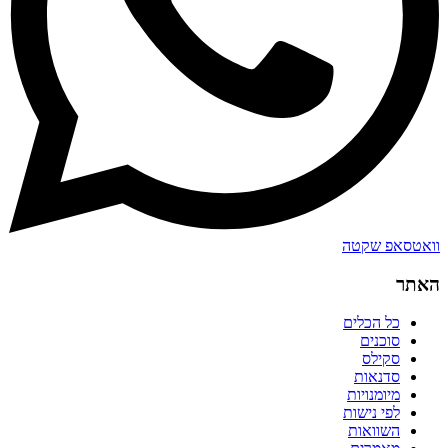
וואטסאפ שקטה
האתר
כל הכלים
סוכנים
סקילס
סדנאות
מיומנויות
לפי נישות
השוואות