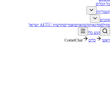
כל הכלים
קטגוריות
סוכנים
סקילס
סדנאות
השוואות
מאמרים
חדשות AI
🇮🇱 ישראל
הגש כלי
ראשי
כלים
CometChat
CometChat
חינמי + פרימיום
פסק דין מהיר
CometChat הוא כלי AI עם דירוג מערכת 4/5. מתאים לבדיקה אם אתם
צריכים פתרון מהיר וברור, ורוצים להבין לפני ההרשמה איך הוא משתלב
בעבודה בעברית.