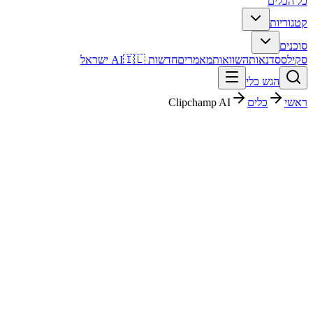
כל הכלים
קטגוריות
סוכנים
סקילס
סדנאות
השוואות
מאמרים
חדשות AI
🇮🇱 ישראל
הגש כלי
ראשי
כלים
Clipchamp AI