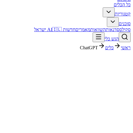
כל הכלים
קטגוריות
סוכנים
סקילס
סדנאות
השוואות
מאמרים
חדשות AI
🇮🇱 ישראל
הגש כלי
ראשי
כלים
ChatGPT
ChatGPT
צ'אטבוטים
חינמי + פרימיום
החל מ-
$20/חודש