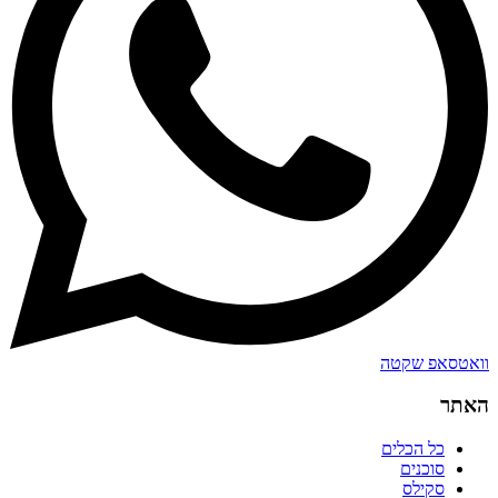
וואטסאפ שקטה
האתר
כל הכלים
סוכנים
סקילס