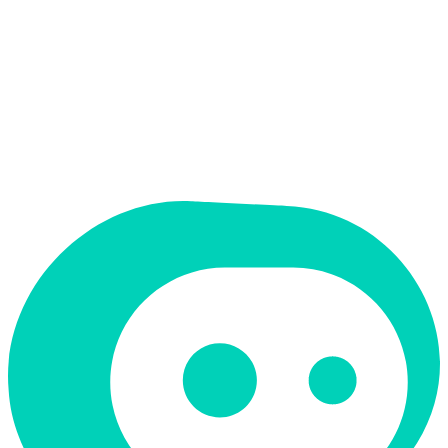
תמחור
חינמי + פרימיום
מחיר התחלתי
$20/חודש
תמיכה ב-RTL
כן
קטגוריה
צ'אטבוטים