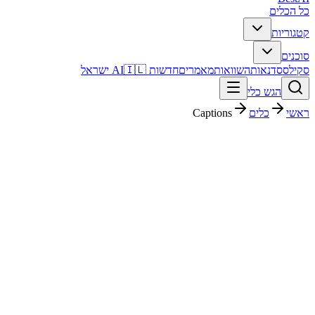
כל הכלים
קטגוריות
סוכנים
סקילס
סדנאות
השוואות
מאמרים
חדשות AI
🇮🇱 ישראל
הגש כלי
ראשי
כלים
Captions
Captions
עריכת וידאו
חינמי + פרימיום
פסק דין מהיר
Captions הוא כלי עריכת וידאו עם דירוג מערכת 4/5. מתאים לבדיקה
אם אתם צריכים פתרון מהיר וברור, ורוצים להבין לפני ההרשמה איך הוא
משתלב בעבודה בעברית.