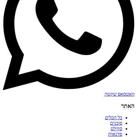
וואטסאפ שקטה
האתר
כל הכלים
סוכנים
סקילס
סדנאות