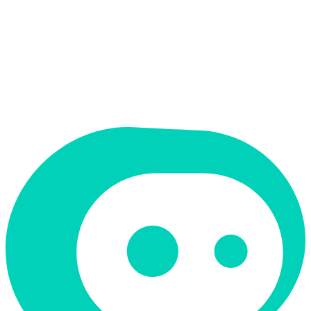
תמחור
חינמי + פרימיום
תמיכה ב-RTL
לא
קטגוריה
עריכת וידאו