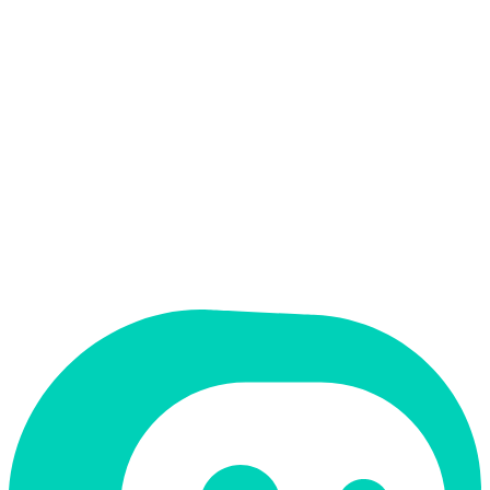
אין
קלט בעברית
אין
פלט בעברית
אין
ממשק בעברית
תמחור
חינמי + פרימיום
מחיר התחלתי
Free
תמיכה ב-RTL
לא
קטגוריה
קוד ופיתוח