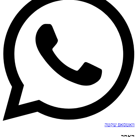
וואטסאפ שקטה
האתר