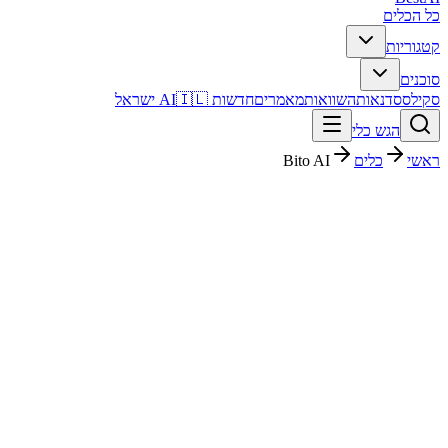
כל הכלים
קטגוריות
סוכנים
סקילס
סדנאות
השוואות
מאמרים
חדשות AI
🇮🇱 ישראל
הגש כלי
ראשי
כלים
Bito AI
Bito AI
קוד ופיתוח
חינמי + פרימיום
Free
החל מ-
פסק דין מהיר
Bito AI הוא כלי קוד ופיתוח עם דירוג מערכת 4.1/5. מתאים לבדיקה אם
אתם צריכים פתרון מהיר וברור, ורוצים להבין לפני ההרשמה איך הוא