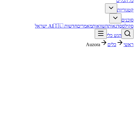
כל הכלים
קטגוריות
סוכנים
סקילס
סדנאות
השוואות
מאמרים
חדשות AI
🇮🇱 ישראל
הגש כלי
ראשי
כלים
Auzora