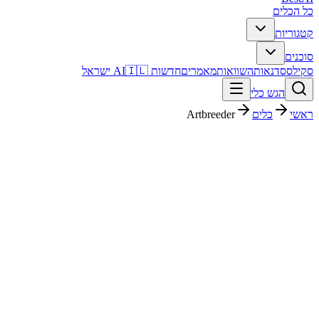
כל הכלים
קטגוריות
סוכנים
סקילס
סדנאות
השוואות
מאמרים
חדשות AI
🇮🇱 ישראל
הגש כלי
ראשי
כלים
Artbreeder