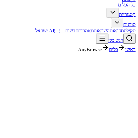
כל הכלים
קטגוריות
סוכנים
סקילס
סדנאות
השוואות
מאמרים
חדשות AI
🇮🇱 ישראל
הגש כלי
ראשי
כלים
AnyBrowse
AnyBrowse
פרודוקטיביות
חינמי + פרימיום
Free
החל מ-
פסק דין מהיר
AnyBrowse הוא כלי פרודוקטיביות. מתאים לבדיקה אם אתם צריכים
פתרון מהיר וברור, ורוצים להבין לפני ההרשמה איך הוא משתלב בעבודה
בעברית.