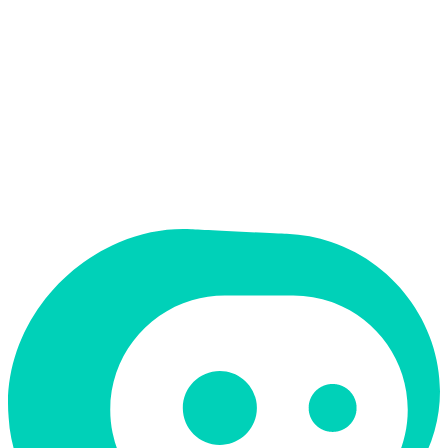
תמחור
חינמי + פרימיום
מחיר התחלתי
Free
תמיכה ב-RTL
לא
קטגוריה
פרודוקטיביות