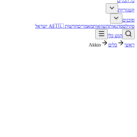
כל הכלים
קטגוריות
סוכנים
סקילס
סדנאות
השוואות
מאמרים
חדשות AI
🇮🇱 ישראל
הגש כלי
ראשי
כלים
Akkio
Akkio
נתונים וניתוח
בתשלום