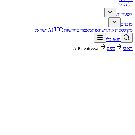
כל הכלים
קטגוריות
סוכנים
סקילס
סדנאות
השוואות
מאמרים
חדשות AI
🇮🇱 ישראל
הגש כלי
ראשי
כלים
AdCreative.ai
AdCreative.ai
סושיאל ופרסום
בתשלום
$29/mo
החל מ-