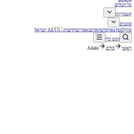
כל הכלים
קטגוריות
סוכנים
סקילס
סדנאות
השוואות
מאמרים
חדשות AI
🇮🇱 ישראל
הגש כלי
ראשי
כלים
Adalo
Adalo
קוד ופיתוח
חינמי + פרימיום
פסק דין מהיר
Adalo הוא כלי לבניית אפליקציות מובייל בלי קוד בגרירה ושחרור, למי
שרוצה להפוך רעיון לאפליקציה עובדת בלי מפתח.