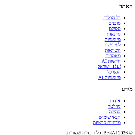
האתר
כל הכלים
סוכנים
סקילס
סדנאות
מיומנויות
לפי נישות
השוואות
מאמרים
חדשות AI
🇮🇱 ישראל
הגש כלי
מיומנויות AI
מידע
אודות
ניוזלטר
קהילה
תנאי שימוש
מדיניות פרטיות
©
2026
BestAI
. כל הזכויות שמורות.