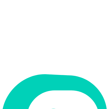
אין
קלט בעברית
אין
פלט בעברית
אין
ממשק בעברית
תמחור
בתשלום
תמיכה ב-RTL
לא
קטגוריה
עיצוב גרפי