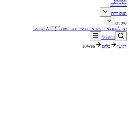
כל הכלים
קטגוריות
סוכנים
סקילס
סדנאות
השוואות
מאמרים
חדשות AI
🇮🇱 ישראל
הגש כלי
ראשי
כלים
10Web
10Web
עיצוב גרפי
בתשלום