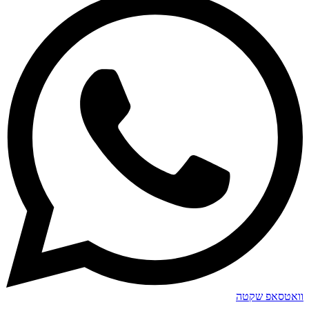
וואטסאפ שקטה