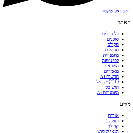
וואטסאפ שקטה
האתר
כל הכלים
סוכנים
סקילס
סדנאות
מיומנויות
לפי נישות
השוואות
מאמרים
חדשות AI
🇮🇱 ישראל
הגש כלי
מיומנויות AI
מידע
אודות
ניוזלטר
קהילה
תנאי שימוש