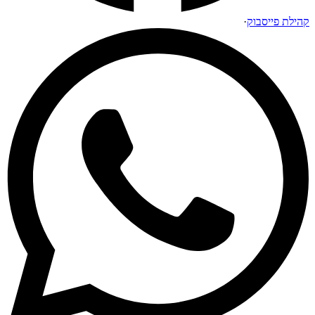
קהילת פייסבוק
·