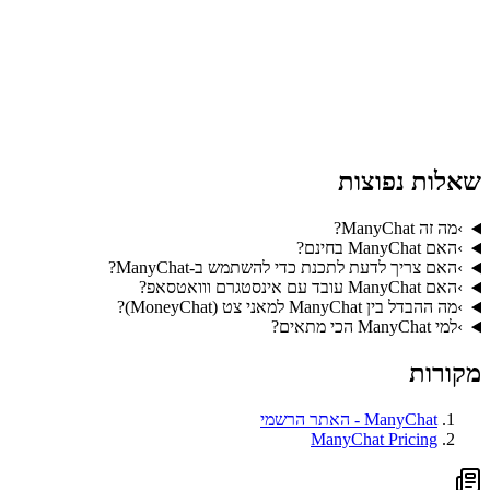
לפתוח חשבון ManyChat ולהתנסות
בחינם כאן
עמוד הכלי של
ManyChat ב-BestAI
שאלות נפוצות
›
מה זה ManyChat?
›
האם ManyChat בחינם?
›
האם צריך לדעת לתכנת כדי להשתמש ב-ManyChat?
›
האם ManyChat עובד עם אינסטגרם ווואטסאפ?
›
מה ההבדל בין ManyChat למאני צט (MoneyChat)?
›
למי ManyChat הכי מתאים?
מקורות
ManyChat - האתר הרשמי
ManyChat Pricing