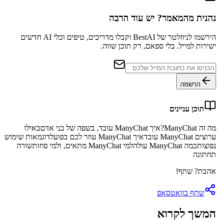
נהנית מהמאמר? יש עוד הרבה
הירשמו לניוזלטר של BestAI וקבלו מדריכים, טיפים וכלי AI חדשים
ישירות למייל. בלי ספאם, רק תוכן שווה.
הרשמה
תוכן עניינים
מה זה ManyChat?
איך ManyChat עובד, בשפה של בני אדם
באילו
ערוצים ManyChat עובד
איך ManyChat עוזר לכם בפועל
דוגמאות שימוש
נפוצות
כמה ManyChat עולה
למי ManyChat מתאים, ולמי פחות
שורה
תחתונה
אהבת? שתף!
שתף בוואטסאפ
המשך לקרוא