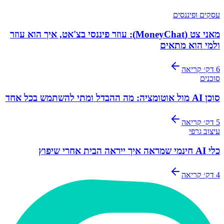
עסקים ופיננסים
מאני צט (MoneyChat): עוזר פיננסי בצ'אט, איך הוא עוזר
ולמי הוא מתאים
6
דק׳ קריאה
סוכנים
סוכן AI מול אוטומציה: מה ההבדל ומתי להשתמש בכל אחד
5
דק׳ קריאה
עיצוב גרפי
כלי AI חינמי שמראה איך ייראה הבית אחרי שיפוץ
4
דק׳ קריאה