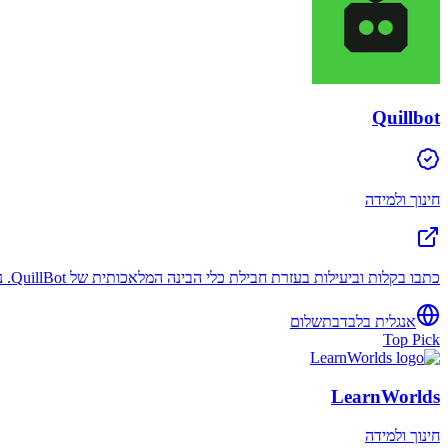
Quillbot
חינוך ולמידה
כתבו בקלות וביעילות בעזרת חבילת כלי הבינה המלאכותית של QuillBot. נסחו מחדש, בדקו דקדוק, נתחו טון, שפרו את השטף ועוד. התחילו לעשות את עבודתכם בצורה הטובה ביותר.
אנגלית בלבד
בתשלום
Top Pick
LearnWorlds
חינוך ולמידה